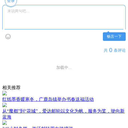
登录
畅言一下
0
共
条评论
还没有评论，快来抢沙发吧~
相关推荐
红纸墨香暖寒冬，广鹿岛镇举办书春送福活动
从“魔都”到“花城”，爱达邮轮以文化为帆，服务为桨，驶向新
蓝海