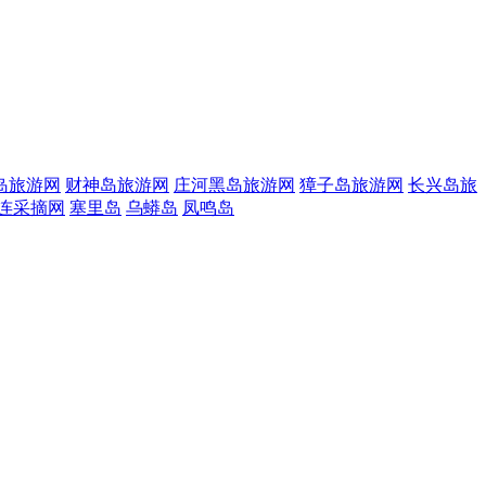
岛旅游网
财神岛旅游网
庄河黑岛旅游网
獐子岛旅游网
长兴岛旅
连采摘网
塞里岛
乌蟒岛
凤鸣岛