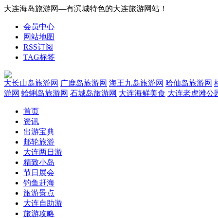
大连海岛旅游网—有滨城特色的大连旅游网站！
会员中心
网站地图
RSS订阅
TAG标签
大长山岛旅游网
广鹿岛旅游网
海王九岛旅游网
哈仙岛旅游网
游网
蛤蜊岛旅游网
石城岛旅游网
大连海鲜美食
大连老虎滩公
首页
资讯
出游宝典
邮轮旅游
大连两日游
精致小岛
节日展会
钓鱼赶海
旅游景点
大连自助游
旅游攻略