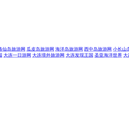
格仙岛旅游网
瓜皮岛旅游网
海洋岛旅游网
西中岛旅游网
小长山
园
大连一日游网
大连境外旅游网
大连发现王国
圣亚海洋世界
大