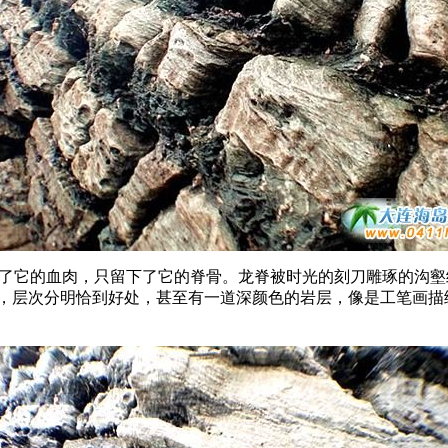
掉了它的血肉，只留下了它的脊骨。龙脊被时光的刻刀雕琢的沟
距，层次分明恰到好处，甚至有一道深颜色的岩层，像是工笔画描