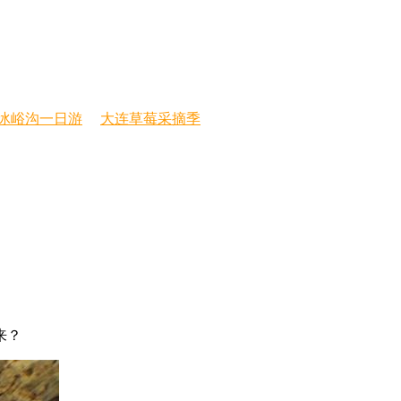
冰峪沟一日游
大连草莓采摘季
来？