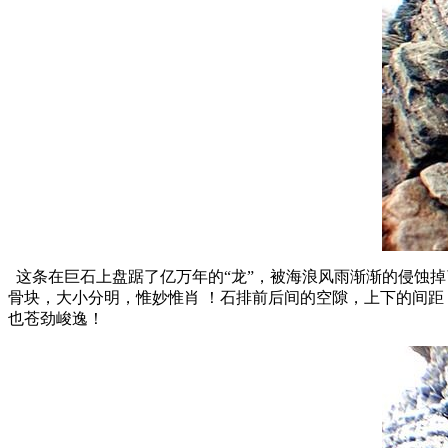
这条在巨石上盘踞了亿万年的“龙”，被海浪风雨渐渐的侵蚀
骨块，大小分明，惟妙惟肖 ！石排前后间的空隙，上下的间
也苍劲峻逸！