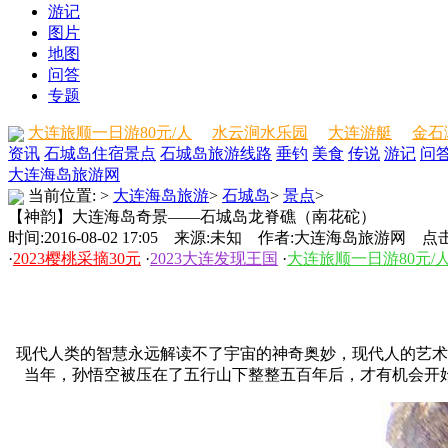
游记
图片
地图
问答
专题
大连旅顺一日游80元/人
水云涧水乐园
大连游艇
金石
资讯
石城岛住宿
景点
石城岛旅游线路
垂钓
美食
传说
游记
问
大连海岛旅游网
当前位置:
>
大连海岛旅游
>
石城岛
>
景点
>
【神韵】大连海岛奇景——石城岛龙脊礁（南花砣）
时间:2016-08-02 17:05 来源:未知 作者:大连海岛旅游网 点击
·
2023樱桃采摘30元
·
2023大连发现王国
·
大连旅顺一日游80元/
现代人类的智慧永远解读不了宇宙的神奇奥妙，现代人的艺术
当年，孙悟空被压在了五行山下整整五百年后，才有机会开始