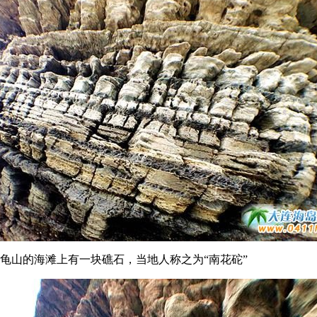
龟山的海滩上有一块礁石，当地人称之为“南花砣”