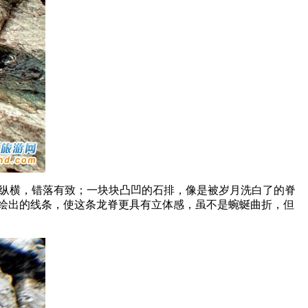
壑纵横，错落有致；一块块凸凹的石排，像是被岁月洗白了的脊
绘出的线条，使这条龙脊更具有立体感，虽不是蜿蜒曲折，但