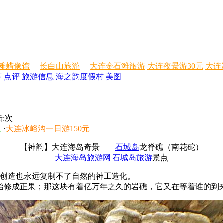
滩蜡像馆
长白山旅游
大连金石滩旅游
大连夜景游30元
大连
答
点评
旅游信息
海之韵度假村
美图
:
次
人
·
大连冰峪沟一日游150元
【神韵】大连海岛奇景——
石城岛
龙脊礁（南花砣）
大连海岛旅游网
石城岛旅游
景点
创造也永远复制不了自然的神工造化。
修成正果；那这块有着亿万年之久的岩礁，它又在等着谁的到