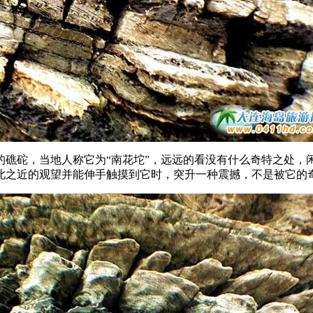
矗立的礁砣，当地人称它为“南花坨”，远远的看没有什么奇特之处
此之近的观望并能伸手触摸到它时，突升一种震撼，不是被它的